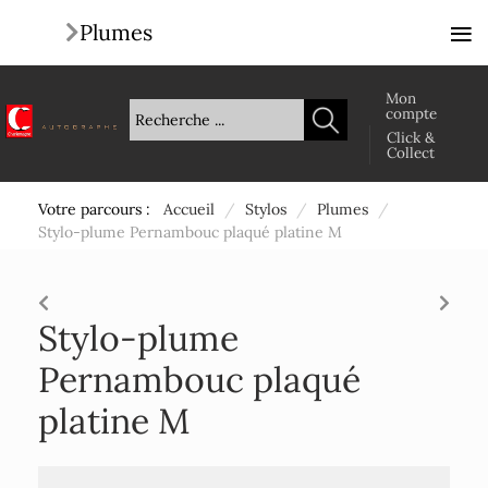
≡
Plumes
Mon
compte
Click &
Collect
Votre parcours :
Accueil
/
Stylos
/
Plumes
/
Stylo-plume Pernambouc plaqué platine M
Stylo-plume
Pernambouc plaqué
platine M