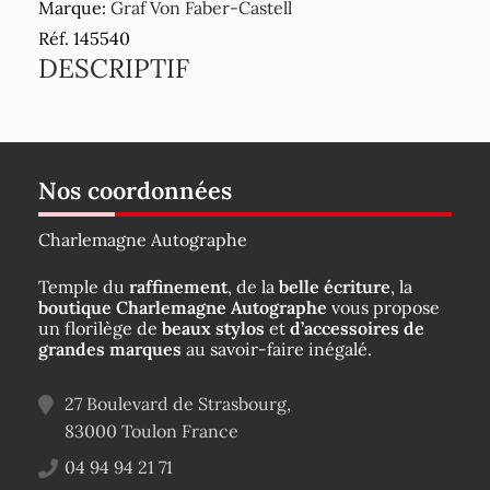
Marque:
Graf Von Faber-Castell
Réf. 145540
DESCRIPTIF
Nos coordonnées
Charlemagne Autographe
Temple du
raffinement
, de la
belle écriture
, la
boutique Charlemagne Autographe
vous propose
un florilège de
beaux stylos
et
d’accessoires de
grandes marques
au savoir-faire inégalé.
27 Boulevard de Strasbourg,
83000
Toulon
France
04 94 94 21 71