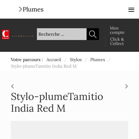
≡
Plumes
Mon
compte
Click &
Collect
Votre parcours :
Accueil
/
Stylos
/
Plumes
/
Stylo-plumeTamitio India Red M
Stylo-plumeTamitio
India Red M