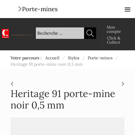
≡
Porte-mines
Mon
compte
Click &
Collect
Votre parcours :
Accueil
/
Stylos
/
Porte-mines
/
Heritage 91 porte-mine noir 0,5 mm
Heritage 91 porte-mine
noir 0,5 mm