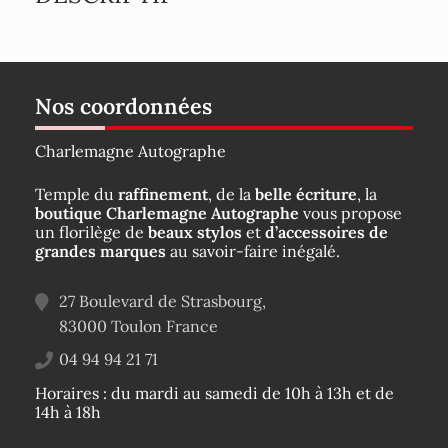
Nos coordonnées
Charlemagne Autographe
Temple du
raffinement
, de la
belle écriture
, la
boutique Charlemagne Autographe
vous propose
un florilège de
beaux stylos
et
d’accessoires de
grandes marques
au savoir-faire inégalé.
27 Boulevard de Strasbourg,
83000
Toulon
France
04 94 94 21 71
Horaires : du mardi au samedi de 10h à 13h et de
14h à 18h