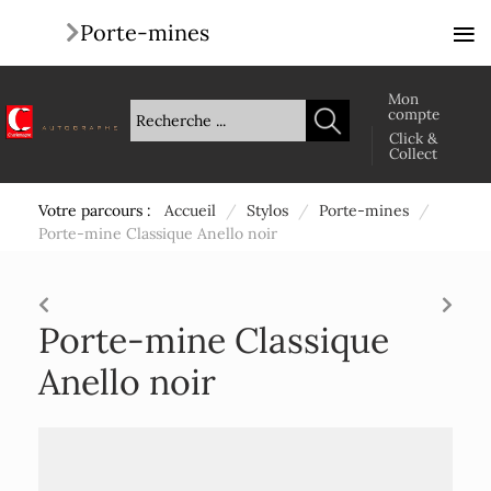
≡
Porte-mines
Mon
compte
Click &
Collect
Votre parcours :
Accueil
/
Stylos
/
Porte-mines
/
Porte-mine Classique Anello noir
Porte-mine Classique
Anello noir