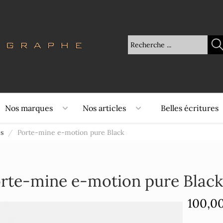
Nos marques
Nos articles
Belles écritures
s
/
Porte-mine e-motion pure Black
rte-mine e-motion pure Black
100,0