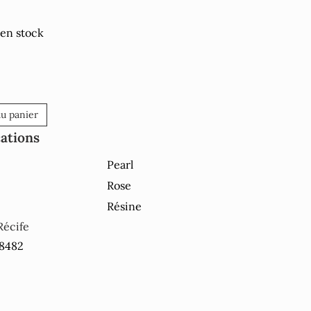
 en stock
au panier
cations
Pearl
Rose
Résine
Récife
18482