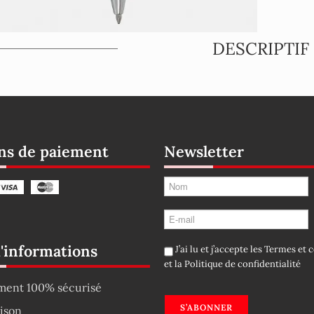
DESCRIPTIF
s de paiement
Newsletter
d'informations
J’ai lu et j’accepte les
Termes et c
et la
Politique de confidentialité
ment 100% sécurisé
S’ABONNER
aison