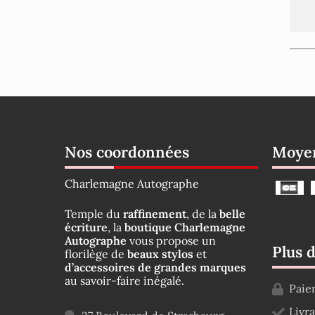
Nos coordonnées
Moyen
Charlemagne Autographe
Temple du
raffinement
, de la
belle
écriture
, la
boutique Charlemagne
Autographe
vous propose un
Plus 
florilège de
beaux stylos
et
d’accessoires de grandes marques
au savoir-faire inégalé.
Paie
Livr