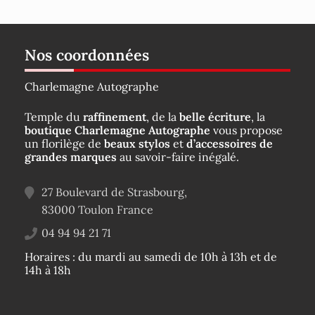
Nos coordonnées
Charlemagne Autographe
Temple du
raffinement
, de la
belle écriture
, la
boutique Charlemagne Autographe
vous propose
un florilège de
beaux stylos
et
d’accessoires de
grandes marques
au savoir-faire inégalé.
27 Boulevard de Strasbourg,
83000
Toulon
France
04 94 94 21 71
Horaires : du mardi au samedi de 10h à 13h et de
14h à 18h