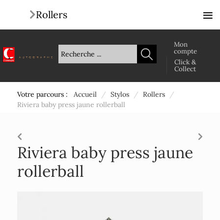
≡
Rollers
Mon
compte
Click &
Collect
Votre parcours :
Accueil
/
Stylos
/
Rollers
/
Riviera baby press jaune rollerball
Riviera baby press jaune
rollerball