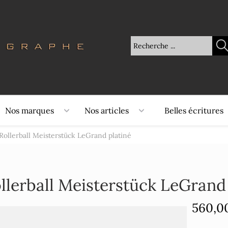
Nos marques
Nos articles
Belles écritures
Rollerball Meisterstück LeGrand platiné
llerball Meisterstück LeGrand
560,0