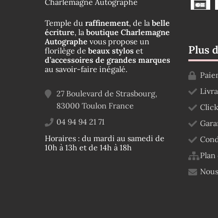
Charlemagne Autographe
Temple du
raffinement
, de la
belle
écriture
, la
boutique Charlemagne
Autographe
vous propose un
Plus 
florilège de
beaux stylos
et
d’accessoires de grandes marques
au savoir-faire inégalé.
Paie
Livr
27 Boulevard de Strasbourg,
83000
Toulon
France
Click
04 94 94 21 71
Gara
Horaires : du mardi au samedi de
Cond
10h à 13h et de 14h à 18h
Plan 
Nous