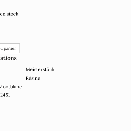
 en stock
au panier
cations
Meisterstück
Résine
Montblanc
32451