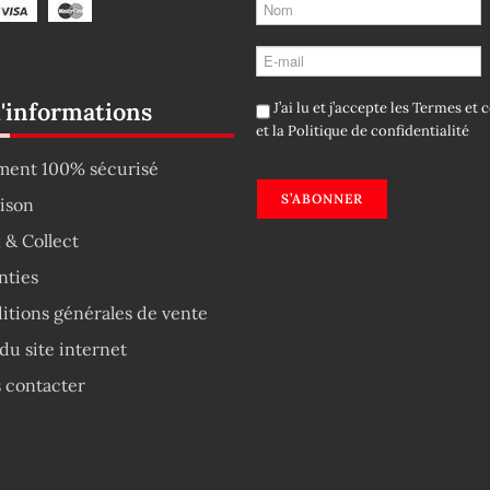
d'informations
J’ai lu et j’accepte les
Termes et c
et la
Politique de confidentialité
ment 100% sécurisé
S’ABONNER
aison
 & Collect
nties
itions générales de vente
du site internet
 contacter