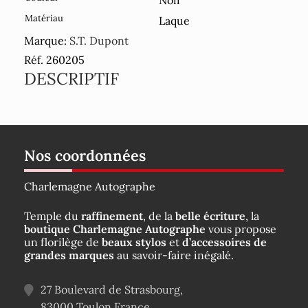
Matériau
Laque
Marque:
S.T. Dupont
Réf. 260205
DESCRIPTIF
Nos coordonnées
Charlemagne Autographe
Temple du
raffinement
, de la
belle écriture
, la
boutique Charlemagne Autographe
vous propose
un florilège de
beaux stylos
et
d’accessoires de
grandes marques
au savoir-faire inégalé.
27 Boulevard de Strasbourg,
83000
Toulon
France