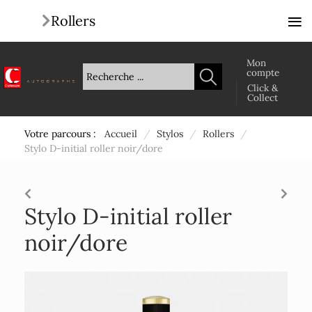
≡
Rollers
Mon
compte
Click &
Collect
Votre parcours :
Accueil
/
Stylos
/
Rollers
/
Stylo D-initial roller noir/dore
Stylo D-initial roller
noir/dore