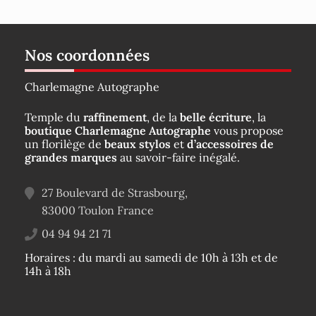
Nos coordonnées
Charlemagne Autographe
Temple du
raffinement
, de la
belle écriture
, la
boutique Charlemagne Autographe
vous propose
un florilège de
beaux stylos
et
d’accessoires de
grandes marques
au savoir-faire inégalé.
27 Boulevard de Strasbourg,
83000
Toulon
France
04 94 94 21 71
Horaires : du mardi au samedi de 10h à 13h et de
14h à 18h