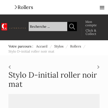
≡
Rollers
Mon
compte
Click &
Collect
Votre parcours :
Accueil
/
Stylos
/
Rollers
/
Stylo D-initial roller noir mat
Stylo D-initial roller noir
mat