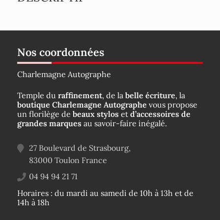
Nos coordonnées
Charlemagne Autographe
Temple du
raffinement
, de la
belle écriture
, la
boutique Charlemagne Autographe
vous propose
un florilège de
beaux stylos
et
d’accessoires de
grandes marques
au savoir-faire inégalé.
27 Boulevard de Strasbourg,
83000
Toulon
France
04 94 94 21 71
Horaires : du mardi au samedi de 10h à 13h et de
14h à 18h