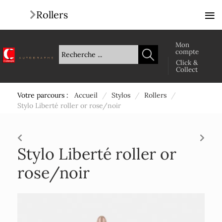
≡
Rollers
Mon
compte
Click &
Collect
Votre parcours :
Accueil
/
Stylos
/
Rollers
/
Stylo Liberté roller or rose/noir
Stylo Liberté roller or
rose/noir