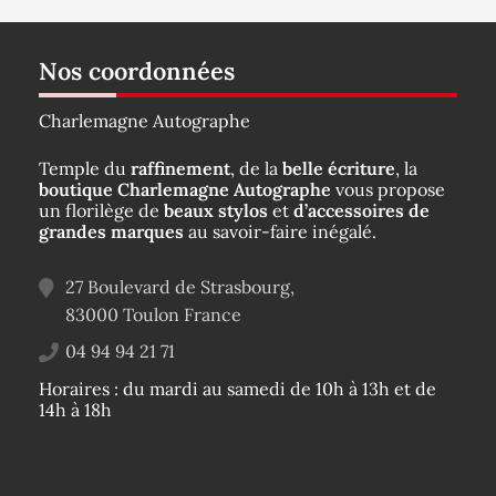
Nos coordonnées
Charlemagne Autographe
Temple du
raffinement
, de la
belle écriture
, la
boutique Charlemagne Autographe
vous propose
un florilège de
beaux stylos
et
d’accessoires de
grandes marques
au savoir-faire inégalé.
27 Boulevard de Strasbourg,
83000
Toulon
France
04 94 94 21 71
Horaires : du mardi au samedi de 10h à 13h et de
14h à 18h