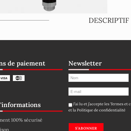
DESCRIPTIF
s de paiement
Newsletter
d'informations
J’ai lu et j’accepte les
Termes et c
et la
Politique de confidentialité
ment 100% sécurisé
S’ABONNER
aison