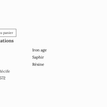
au panier
cations
Iron age
Saphir
Résine
Récife
3572