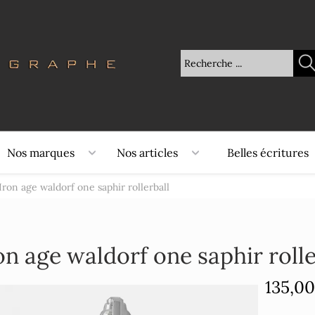
Nos marques
Nos articles
Belles écritures
Iron age waldorf one saphir rollerball
on age waldorf one saphir rolle
135,00