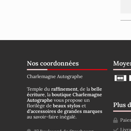
Nos coordonnées
Moyen
Charlemagne Autographe
Temple du
raffinement
, de la
belle
écriture
, la
boutique Charlemagne
Autographe
vous propose un
Plus 
florilège de
beaux stylos
et
d’accessoires de grandes marques
au savoir-faire inégalé.
Paie
Livr