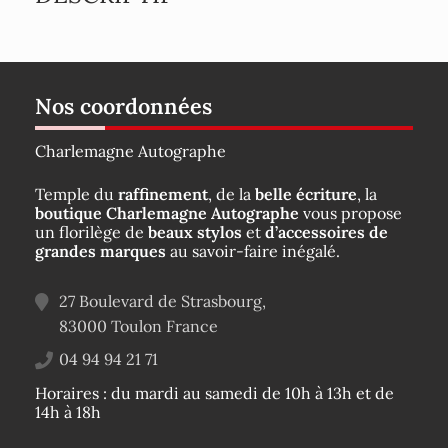
Nos coordonnées
Charlemagne Autographe
Temple du
raffinement
, de la
belle écriture
, la
boutique Charlemagne Autographe
vous propose
un florilège de
beaux stylos
et
d’accessoires de
grandes marques
au savoir-faire inégalé.
27 Boulevard de Strasbourg,
83000
Toulon
France
04 94 94 21 71
Horaires : du mardi au samedi de 10h à 13h et de
14h à 18h