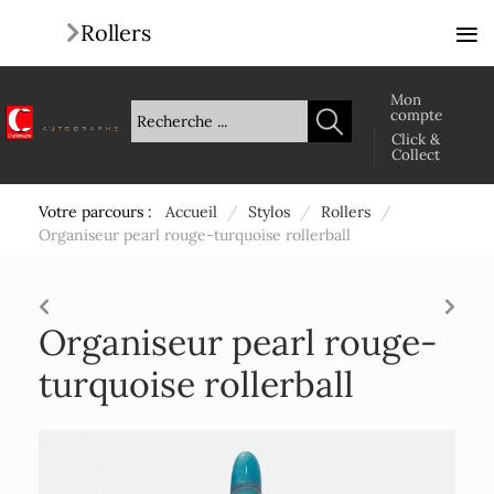
≡
Rollers
Mon
compte
Click &
Collect
Votre parcours :
Accueil
/
Stylos
/
Rollers
/
Organiseur pearl rouge-turquoise rollerball
Organiseur pearl rouge-
turquoise rollerball