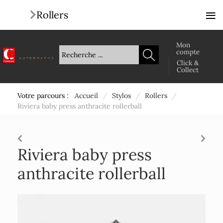
≡
Rollers
Mon
compte
Click &
Collect
Votre parcours :
Accueil
/
Stylos
/
Rollers
/
Riviera baby press anthracite rollerball
Riviera baby press
anthracite rollerball