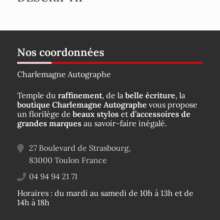
Nos coordonnées
Charlemagne Autographe
Temple du
raffinement
, de la
belle écriture
, la
boutique Charlemagne Autographe
vous propose
un florilège de
beaux stylos
et
d’accessoires de
grandes marques
au savoir-faire inégalé.
27 Boulevard de Strasbourg,
83000
Toulon
France
04 94 94 21 71
Horaires : du mardi au samedi de 10h à 13h et de
14h à 18h